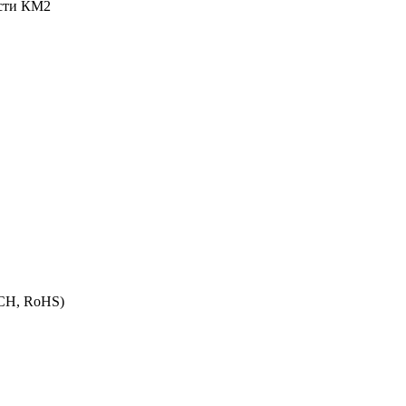
ости КМ2
ACH, RoHS)