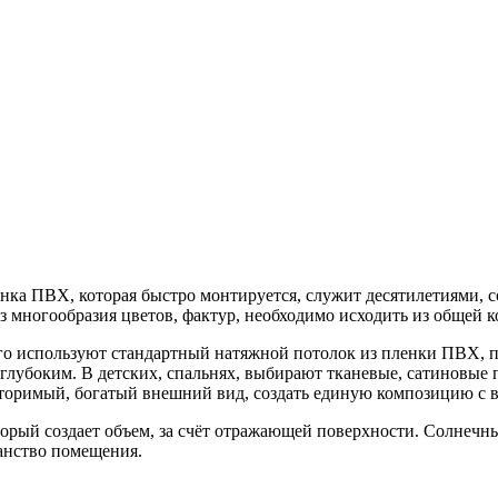
нка ПВХ, которая быстро монтируется, служит десятилетиями, с
 из многообразия цветов, фактур, необходимо исходить из общей
его используют стандартный натяжной потолок из пленки ПВХ, 
е глубоким. В детских, спальнях, выбирают тканевые, сатиновы
вторимый, богатый внешний вид, создать единую композицию с
орый создает объем, за счёт отражающей поверхности. Солнечны
анство помещения.